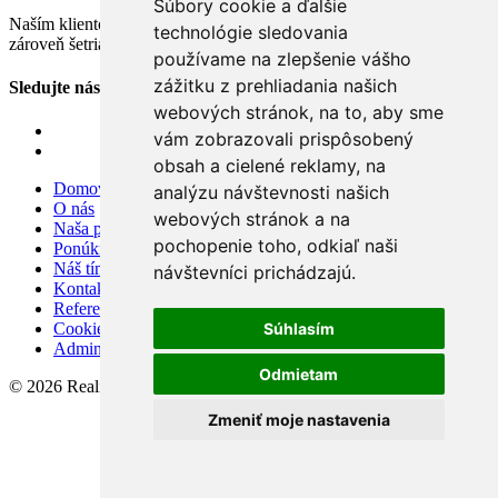
Súbory cookie a ďalšie
Naším klientom vytvárame benefity, ktoré im vytvárajú pohodlie a
technológie sledovania
zároveň šetria nemalé finančné prostriedky.
používame na zlepšenie vášho
zážitku z prehliadania našich
Sledujte nás
webových stránok, na to, aby sme
vám zobrazovali prispôsobený
obsah a cielené reklamy, na
Domov
analýzu návštevnosti našich
O nás
webových stránok a na
Naša ponuka
pochopenie toho, odkiaľ naši
Ponúknite nám
Náš tím
návštevníci prichádzajú.
Kontakt
Referencie
Súhlasím
Cookies
Admin
Odmietam
© 2026 Reality - BG
Zmeniť moje nastavenia