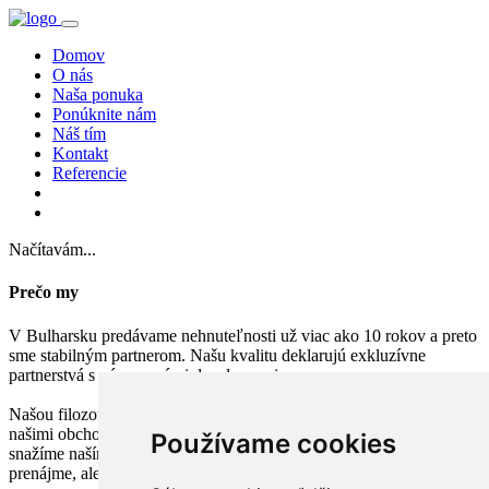
Domov
O nás
Naša ponuka
Ponúknite nám
Náš tím
Kontakt
Referencie
Načítavám...
Prečo my
V Bulharsku predávame nehnuteľnosti už viac ako 10 rokov a preto
sme stabilným partnerom. Našu kvalitu deklarujú exkluzívne
partnerstvá s významnými developermi.
Našou filozofiou je korektnosť a dlhodobá spolupráca, či už s
našimi obchodnými partnermi, ale aj s našimi klientmi. Pravidelne sa
Používame cookies
snažíme naším klientom vytvárať kvalitný servis, či už pri nákupe,
prenájme, ale aj pri bežnom fungovaní.